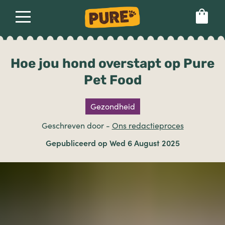
Over
Ons voer
Set language preference
Hoe jou hond overstapt op Pure
Pet Food
Gezondheid
Gezond hondenvoer
Geschreven door
-
Ons redactieproces
Gepubliceerd op Wed 6 August 2025
Pure vs